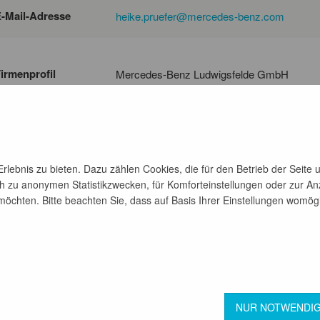
-Mail-Adresse
heike.pruefer@mercedes-benz.com
irmenprofil
Mercedes-Benz Ludwigsfelde GmbH
Unsere Transporter stehen für ein Höchst
überzeugen durch ihre Vielseitigkeit. Als ei
im Geschäftsbereich VAN in Ludwigsfelde d
offenen Baumustern.
lebnis zu bieten. Dazu zählen Cookies, die für den Betrieb der Seite 
h zu anonymen Statistikzwecken, für Komforteinstellungen oder zur Anz
chten. Bitte beachten Sie, dass auf Basis Ihrer Einstellungen womöglic
zurück
GB
Datenschutz
NUR NOTWENDI