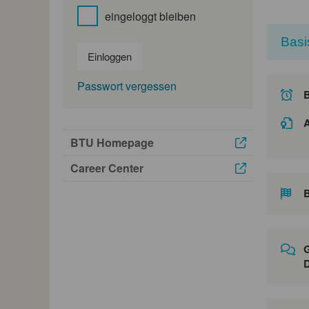
eingeloggt bleiben
Basi
Einloggen
Passwort vergessen
A
BTU Homepage
Career Center
B
G
D