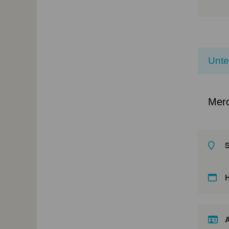
Unt
Mer
S
A