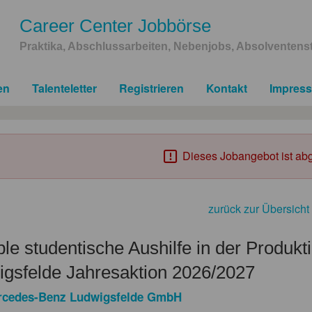
Career Center Jobbörse
Praktika, Abschlussarbeiten, Nebenjobs, Absolventenst
en
Talenteletter
Registrieren
Kontakt
Impres
Dieses Jobangebot ist abg
zurück zur Übersicht
ble studentische Aushilfe in der Produk
gsfelde Jahresaktion 2026/2027
rcedes-Benz Ludwigsfelde GmbH