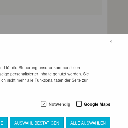
maß an technischem wie qualitativem Know-How und
×
ner der größten Arbeitgeber der Region fertigen wir
en erfolgreichen Mercedes-Benz Sprinter in den
und für die Steuerung unserer kommerziellen
eige personalisierter Inhalte genutzt werden. Sie
h nicht mehr alle Funktionalitäten der Seite zur
Notwendig
Google Maps
GE
AUSWAHL BESTÄTIGEN
ALLE AUSWÄHLEN