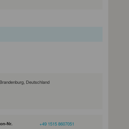
Zum Industriepark 10, 14974 Ludwigsfelde, Brandenburg, Deutschland
fon-Nr.
+49 1515 8607051