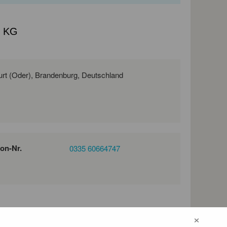
. KG
Robert- Havemann- Straße 8, 15236 Frankfurt (Oder), Brandenburg, Deutschland
fon-Nr.
0335 60664747
ng und Realisierung anspruchsvoller Bauprojekte.
×
en wir öffentliche und private Auftraggeber von der