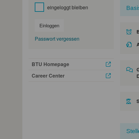
eingeloggt bleiben
Basi
Einloggen
Passwort vergessen
A
BTU Homepage
G
Career Center
D
Stel