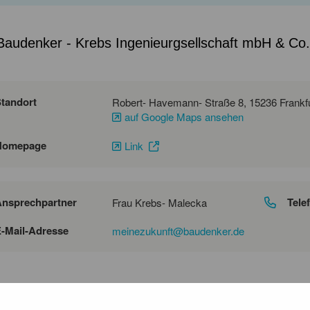
Baudenker - Krebs Ingenieurgsellschaft mbH & Co
tandort
auf Google Maps ansehen
Homepage
Link
nsprechpartner
Tele
Frau Krebs- Malecka
-Mail-Adresse
meinezukunft@baudenker.de
irmenprofil
Baudenker steht für die zuverlässige Planu
Mit unserem Sitz in Frankfurt (Oder) begleit