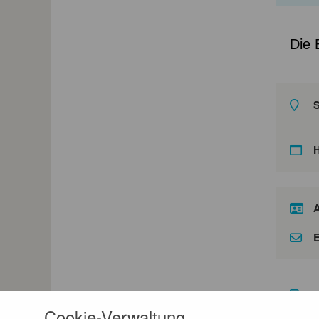
Die 
S
A
E
F
Cookie-Verwaltung