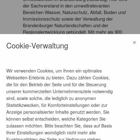
der Sachverstand in den umweltrelevanten
Bereichen Wasser, Naturschutz, Abfall, Boden und
Immissionsschutz sowie der Verwaltung der
Brandenburger Naturlandschaften und der
Regionalentwicklung gebündelt. Mit mehr als 900
Mitarbeitenden an über 30 Standorten in
×
Cookie-Verwaltung
Brandenburg nehmen wir vielfältige Aufgaben wahr.
Wir sammeln und bewerten Umweltdaten und
stellen sie der Öffentlichkeit zur Verfügung. Darüber
hinaus beurteilen, genehmigen und überwachen wir
Wir verwenden Cookies, um Ihnen ein optimales
Vorhaben mit besonderen Auswirkungen auf Natur
Webseiten-Erlebnis zu bieten. Dazu zählen Cookies,
und Umwelt oder setzen selbst Projekte praktisch
um.
die für den Betrieb der Seite und für die Steuerung
unserer kommerziellen Unternehmensziele notwendig
sind, sowie solche, die lediglich zu anonymen
Statistikzwecken, für Komforteinstellungen oder zur
Anzeige personalisierter Inhalte genutzt werden. Sie
Mehr Jobangebote dieses Unternehmens
können selbst entscheiden, welche Kategorien Sie
zulassen möchten. Bitte beachten Sie, dass auf Basis
Ihrer Einstellungen womöglich nicht mehr alle
Sachbearbeitung "Haushalt, Koordination und
Funktionalitäten der Seite zur Verfügung stehen.