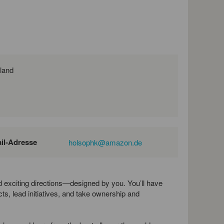
ich, Deutschland
il-Adresse
holsophk@amazon.de
 exciting directions—designed by you. You’ll have
cts, lead initiatives, and take ownership and