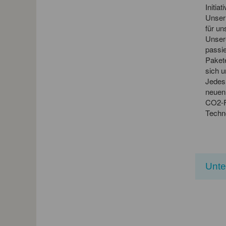
Initia
Unser 
für u
Unsere
passie
Paket
sich u
Jedes 
neuen
CO2-F
Techno
Unt