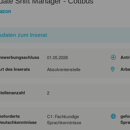
ate Shift Manager - Cottbus
azon
sdaten zum Inserat
Bewerbungsschluss
Antr
01.05.2026
rt des Inserats
Arbe
Absolventenstelle
tellenanzahl
2
eforderte
gefo
C1: Fachkundige
eutschkenntnisse
Spra
Sprachkenntnisse