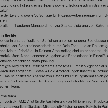
stützung und Führung eines Teams sowie Erledigung administrativer 
ultur
se der Leistung sowie Vorschläge für Prozessverbesserungen, um di
eren
boration mit anderen Manager:innen zur Standardisierung von Schich
in the life
eitest in unterschiedlichen Schichten an einem unserer Betriebsstan
inhalten der Sicherheitsstandards durch Dein Team und an Deinem 
seffizienz. Prioritäten in Deinem Arbeitsalltag sind unter anderem
bsaktivitäten. Neben anderen Aufgaben wie Eskalationen in Einzelfä
eifende betriebliche Notfallplanung.
chtiges Mitglied des Betriebsteams arbeitest Du mit Kolleg:innen a
men und sorgst dafür, dass wir die Anforderungen unserer Kund:inn
len. Das beinhaltet die Analyse von Daten und Leistungskennzahlen 
äftsbereich ebenso wie die Besprechung der betrieblichen Vor- und
ischen Team.
 the team
 Logistik (AMZL) ist für die Auslieferung von Millionen von Produk
r verantwortlich. Die „Last-Mile-Logistik“ liefert unsere Pakete in Part