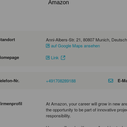
Amazon
tandort
Anni-Albers-Str. 21, 80807 Mun
auf Google Maps ansehen
Homepage
Link
elefon-Nr.
E-Ma
+491708289188
irmenprofil
At Amazon, your career will grow in new and
the opportunity to be part of innovative proje
responsibility.