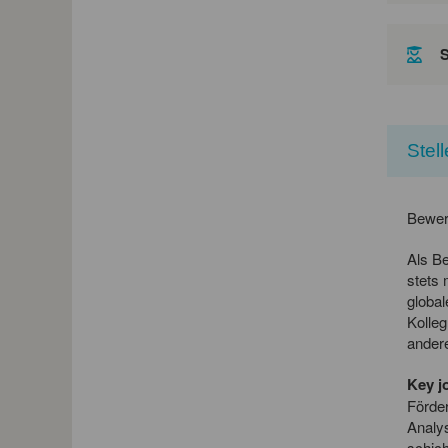
Stel
Bewer
Als Be
stets 
global
Kolleg
ander
Key jo
Förder
Analy
schich