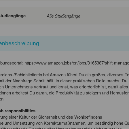
Studiengänge
Alle Studiengänge
lenbeschreibung
bungsportal: https://www.amazon.jobs/en/jobs/3165387/shift-manage
reichs-/Schichtleiter:in bei Amazon führst Du ein großes, diverses 
mit der Nachfrage Schritt hält. In dieser praktischen Rolle machst D
en Unternehmens vertraut und lernst, was erforderlich ist, damit all
:innen arbeitest Du daran, die Produktivität zu steigern und Heraus
en.
b responsibilities
ung einer Kultur der Sicherheit und des Wohlbefindens
se und Umsetzung von Korrekturmaßnahmen, um beständig hohe Quali
tübergreifende Einhalten aller Unternehmensziele sicherzustellen