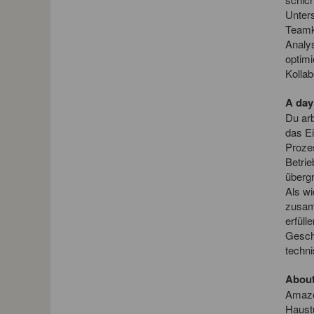
Unter
Teamk
Analy
optimi
Kolla
A day 
Du arb
das E
Prozes
Betrie
übergr
Als wi
zusam
erfül
Gesch
techn
About
Amazon
Haustü