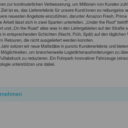
tiven zur kontinuierlichen Verbesserung, um Millionen von Kunden zufr
Ziel ist es, das Liefererlebnis für unsere Kund:innen so reibungslos
nsere neuesten Angebote einzuführen, darunter Amazon Fresh, Prim
 Arbeit lässt sich in zwei Sparten unterteilen. „Under the Roof“ betrif
rt und „On the Road“ alles was in den Liefergebieten auf der Straße s
e in entsprechenden Schichten (Nacht, Früh, Spät) auf den tägliche
m Retouren, die nicht ausgeliefert werden konnten.
Jahr setzen wir neue Maßstäbe in puncto Kundenerlebnis und bieten 
 Möglichkeiten, um branchenweite Logistikherausforderungen zu üb
ußabdruck zu reduzieren. Ein Fuhrpark innovativer Fahrzeuge (eins
logie unterstützen uns dabei.
ernehmen