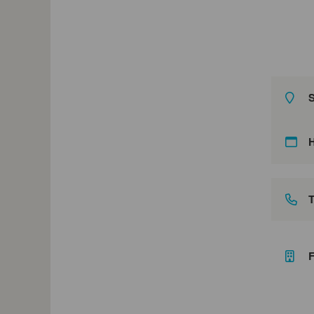
S
T
F