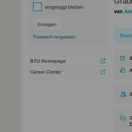
Gradu
eingeloggt bleiben
von
Am
Einloggen
Basi
Passwort vergessen
BTU Homepage
A
Career Center
S
G
D