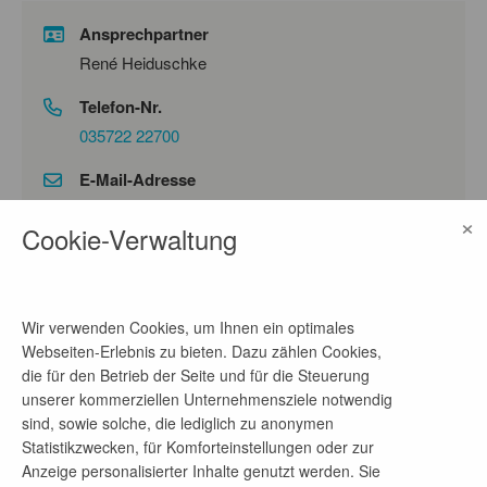
Ansprechpartner
René Heiduschke
Telefon-Nr.
035722 22700
E-Mail-Adresse
bewerbung@pus-lauta.de
×
Cookie-Verwaltung
Firmenprofil
Wir verwenden Cookies, um Ihnen ein optimales
Die P.U.S. Produktions- und Umweltservice GmbH
Webseiten-Erlebnis zu bieten. Dazu zählen Cookies,
befasst sich mit der Herstellung von Produkten für
die für den Betrieb der Seite und für die Steuerung
die Gas- und Wasseraufbereitung. Als Rohstoff
unserer kommerziellen Unternehmensziele notwendig
werden dazu zum überwiegenden Teil
sind, sowie solche, die lediglich zu anonymen
eisenhydroxidhaltige Schlämme eingesetzt, die in
Statistikzwecken, für Komforteinstellungen oder zur
unterschiedlichen Wasseraufbereitungsprozessen
Anzeige personalisierter Inhalte genutzt werden. Sie
anfallen. Dazu zählen Prozesse der Trinkwasser-,