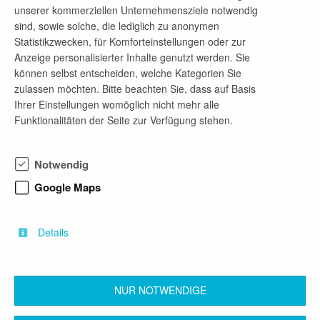
erfolgreichsten Anlaufstellen für den Mittelstand,
unserer kommerziellen Unternehmensziele notwendig
Start-ups und den DAX.
sind, sowie solche, die lediglich zu anonymen
So ziehen wir Mandate und Mitarbeitende an, die
Statistikzwecken, für Komforteinstellungen oder zur
einfach mehr Expertise und Persönlichkeit
Anzeige personalisierter Inhalte genutzt werden. Sie
erwarten. Weil unsere Teams vielfältige Fähigkeiten
können selbst entscheiden, welche Kategorien Sie
bündeln, sind wir immer einen Schritt voraus,
zulassen möchten. Bitte beachten Sie, dass auf Basis
bleiben wach und agieren nachhaltig. Wir begleiten
Ihrer Einstellungen womöglich nicht mehr alle
Wachstum regional, national und international und
Funktionalitäten der Seite zur Verfügung stehen.
behalten dabei die Umwelt, die Gesellschaft und die
Wirtschaft im Blick.
Schwerpunkte unserer Arbeit sind Audit &
Notwendig
Assurance, Tax, Advisory und Legal.
Google Maps
Als Teil des Netzwerks Grant Thornton
International beraten wir Unternehmen weltweit mit
rund 80.000 Mitarbeiterinnen und Mitarbeitern in
Details
über 150 Ländern.
NUR NOTWENDIGE
zurück