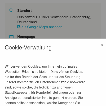
Standort
Dubinaweg 1, 01968 Senftenberg, Brandenburg,
Deutschland
auf Google Maps ansehen
Homepage
×
Link
Cookie-Verwaltung
Ansprechpartner
Wir verwenden Cookies, um Ihnen ein optimales
Natalie Gall
Webseiten-Erlebnis zu bieten. Dazu zählen Cookies,
die für den Betrieb der Seite und für die Steuerung
Telefon-Nr.
unserer kommerziellen Unternehmensziele notwendig
03573/870-2423
sind, sowie solche, die lediglich zu anonymen
Statistikzwecken, für Komforteinstellungen oder zur
E-Mail-Adresse
Anzeige personalisierter Inhalte genutzt werden. Sie
museum@osl-online.de
können selbst entscheiden, welche Kategorien Sie