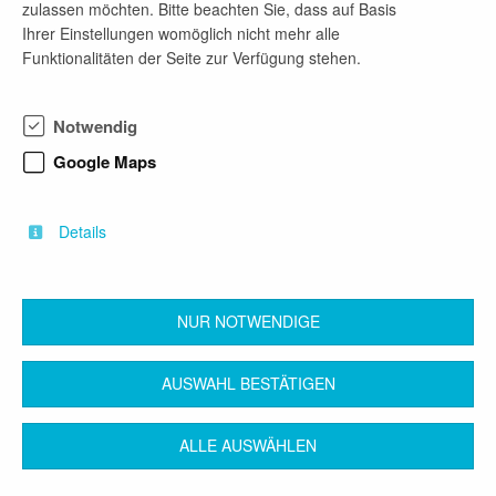
zulassen möchten. Bitte beachten Sie, dass auf Basis
Ihrer Einstellungen womöglich nicht mehr alle
Funktionalitäten der Seite zur Verfügung stehen.
Firmenprofil
Wir sind ein Museumsverbund bestehend aus dem
Notwendig
Freilandmuseum Lehde, dem Spreewaldmuseum
Lübbenau, dem Museum Schloss und Festung
Google Maps
Senftenberg sowie unserem neuen kulturellen
Ankerpunkt Zechen-und Badehaus Senftenberg-
Brieske. Wir gehören zum Landkreis
Details
Oberspreewald-Lausitz.
NUR NOTWENDIGE
zurück
AUSWAHL BESTÄTIGEN
ALLE AUSWÄHLEN
Kontakt
Impressum
AGB
Datenschutz