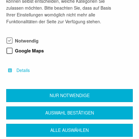
können selbst entscheiden, welche Kategorien Sie
Unsere Stärke liegt im so genannten
zulassen möchten. Bitte beachten Sie, dass auf Basis
Schnittstellenmanagement. Dieses Management
Ihrer Einstellungen womöglich nicht mehr alle
ist beim Wechsel in ein anderes System (z.B. von
Funktionalitäten der Seite zur Verfügung stehen.
der Wohnstätte in eine eigene Wohnung oder
umgekehrt) gefragt, um hier nahtlose Übergänge
zu schaffen. Durch die enge interne Kooperation
Notwendig
der einzelnen Projekte kann der Stress der
Nutzerinnen und Nutzer geringer gehalten werden.
Google Maps
Die Kontaktnahme zu dem zukünftig begleitenden
Angebot sowie die Organisation des neuen
Lebensumfeldes erfolgt durch die bisher
Details
begleitenden Mitarbeiterinnen und Mitarbeitern.
NUR NOTWENDIGE
zurück
AUSWAHL BESTÄTIGEN
ALLE AUSWÄHLEN
Kontakt
Impressum
AGB
Datenschutz