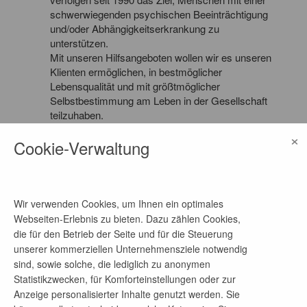
schwerwiegenden psychischen Beeinträchtigung
und/oder Abhängigkeitserkrankung zu
unterstützen.
Mit unseren Hilfsangeboten wollen wir es unseren
Klienten ermöglichen, in bestmöglicher
Lebensqualität und mit größtmöglicher
Selbstbestimmung am Leben in der Gesellschaft
teilzuhaben.
Zur Umsetzung dieser Ziele entwickeln und
×
Cookie-Verwaltung
unterhalten wir psychosoziale Dienstleistungen, die
sowohl flexible Hilfen zum Wohnen als auch zur
Gestaltung des Tages beinhalten.
Wir betreiben in der Region Kleinmachnow-Teltow-
Stahnsdorf eine Wohnstätte, ein Apartmentwohnen,
Wir verwenden Cookies, um Ihnen ein optimales
einen ambulanten Dienst, eine Tagesstätte sowie
Webseiten-Erlebnis zu bieten. Dazu zählen Cookies,
eine Kontakt- und Beratungsstelle.
die für den Betrieb der Seite und für die Steuerung
In unseren Teams sind
unserer kommerziellen Unternehmensziele notwendig
Sozialarbeiter*innen/Sozialpädagog*innen,
sind, sowie solche, die lediglich zu anonymen
Ergotherapeut*innen, Heilerziehungspfleger*innen
Statistikzwecken, für Komforteinstellungen oder zur
und ähnliche Berufsgruppen beschäftigt.
Anzeige personalisierter Inhalte genutzt werden. Sie