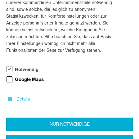
Lübbenau/Spreewald, Brandenburg, Deutschland
unserer kommerziellen Unternehmensziele notwendig
auf Google Maps ansehen
sind, sowie solche, die lediglich zu anonymen
Statistikzwecken, für Komforteinstellungen oder zur
Homepage
Anzeige personalisierter Inhalte genutzt werden. Sie
Link
können selbst entscheiden, welche Kategorien Sie
zulassen möchten. Bitte beachten Sie, dass auf Basis
Ihrer Einstellungen womöglich nicht mehr alle
Funktionalitäten der Seite zur Verfügung stehen.
Ansprechpartner
Norbert Willaredt
Notwendig
Telefon-Nr.
Google Maps
017676697585
E-Mail-Adresse
Details
bewerbung@aw-stadtmoebel.de
NUR NOTWENDIGE
zurück