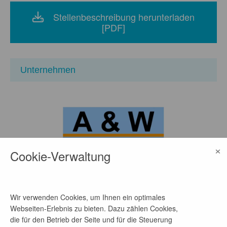
Stellenbeschreibung herunterladen
[PDF]
Unternehmen
×
Cookie-Verwaltung
A&W Stadtmöbel GmbH
Wir verwenden Cookies, um Ihnen ein optimales
Standort
Webseiten-Erlebnis zu bieten. Dazu zählen Cookies,
Am Bischdorfer See 8, 03222
die für den Betrieb der Seite und für die Steuerung