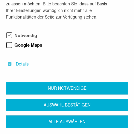
zulassen möchten. Bitte beachten Sie, dass auf Basis
Ihrer Einstellungen womöglich nicht mehr alle
Mehr Jobangebote dieses Unternehmens
Funktionalitäten der Seite zur Verfügung stehen.
Lehrkraft Pflegeschule (w/m/d)
Notwendig
vor 1 Woche
Google Maps
ab 01.10.2026
Absolventenstelle
Details
Berufspädagogik für Gesundheitsberufe
NUR NOTWENDIGE
zurück
AUSWAHL BESTÄTIGEN
ALLE AUSWÄHLEN
Kontakt
Impressum
AGB
Datenschutz