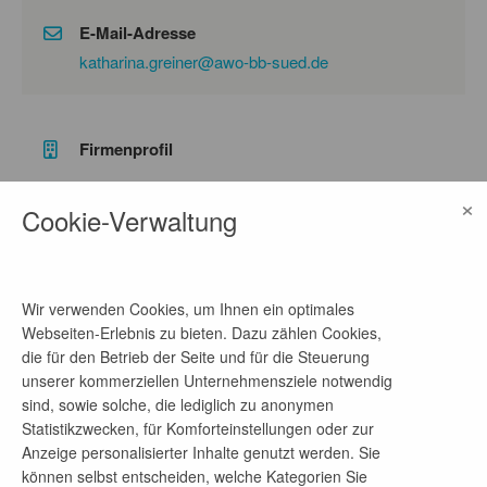
E-Mail-Adresse
katharina.greiner@awo-bb-sued.de
Firmenprofil
×
Die Arbeiterwohlfahrt gehört zu den sechs
Cookie-Verwaltung
Spitzenverbänden der freien Wohlfahrtspflege in
Deutschland. Seit 1990 arbeiten wir für jene, die
Hilfe und Unterstützung benötigen - im Bereich des
Ehrenamtes geben wir mit vielen Freiwilligen jenen
Wir verwenden Cookies, um Ihnen ein optimales
etwas zurück, die auf sich selbst gestellt sind. Etwa
Webseiten-Erlebnis zu bieten. Dazu zählen Cookies,
2500 ehrenamtliche Frauen und Männer, organisiert
die für den Betrieb der Seite und für die Steuerung
in über 30 Ortsvereinen sowie knapp 2900
unserer kommerziellen Unternehmensziele notwendig
Mitarbeiter*innen in etwa 170 Einrichtungen sind
bestrebt, für eine soziale und gerechte Gesellschaft
sind, sowie solche, die lediglich zu anonymen
ihren Anteil zu erbringen.
Statistikzwecken, für Komforteinstellungen oder zur
Anzeige personalisierter Inhalte genutzt werden. Sie
können selbst entscheiden, welche Kategorien Sie