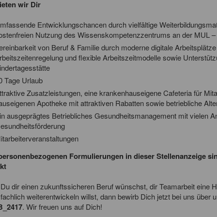
ieten wir Dir
mfassende Entwicklungschancen durch vielfältige Weiterbildungsm
ostenfreien Nutzung des Wissenskompetenzzentrums an der MUL –
ereinbarkeit von Beruf & Familie durch moderne digitale Arbeitsplätze
rbeitszeitenregelung und flexible Arbeitszeitmodelle sowie Unterstütz
indertagesstätte
0 Tage Urlaub
ttraktive Zusatzleistungen, eine krankenhauseigene Cafeteria für Mit
auseigenen Apotheke mit attraktiven Rabatten sowie betriebliche Alt
in ausgeprägtes Betriebliches Gesundheitsmanagement mit vielen 
esundheitsförderung
itarbeiterveranstaltungen
 personenbezogenen Formulierungen in dieser Stellenanzeige sin
kt
u dir einen zukunftssicheren Beruf wünschst, dir Teamarbeit eine H
fachlich weiterentwickeln willst, dann bewirb Dich jetzt bei uns über
B_2417
. Wir freuen uns auf Dich!