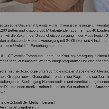
dizinische Universität Lausitz – Carl Thiem ist eine junge Universitä
.200 Betten und knapp 3.000 Mitarbeitenden aus mehr als 40 Länder
ten wir die Zukunft der Gesundheitsversorgung in der Modellregion G
eten umfassende Maximalversorgung mit 24 Kliniken und 4 Instituten f
ierendes Umfeld für Forschung und Lehre.
L – CT vereint Forschung, Lehre und Krankenversorgung in einem in
erechancen, erstklassige Weiterbildungsprogramme und eine hochm
dizinische Soziologie
untersucht die sozialen Aspekte von Gesun
able Gruppen sowie Gesundheitstrends in der Region und darüber hin
staltungen im Studiengang Humanmedizin und vermitteln angehenden Ä
len Dimensionen medizinischen Handelns. Wir suchen einen
Student
nkt.
te die Zukunft der Medizin bei uns!
Verantwortungsbereich