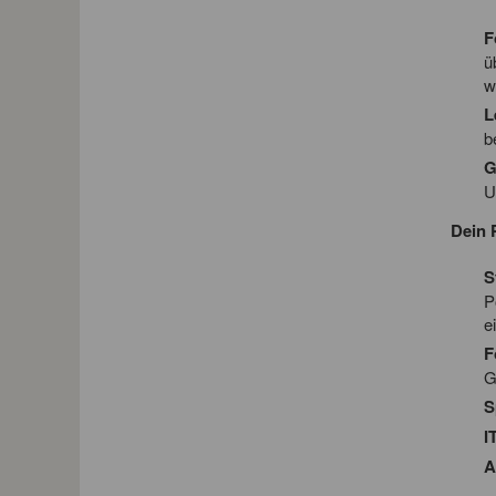
F
ü
w
L
b
G
U
Dein P
S
P
e
F
G
S
I
A