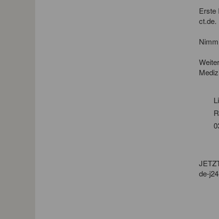
Erste
ct.de
.
Nimm 
Weite
Mediz
L
R
0
JETZT
de-j24