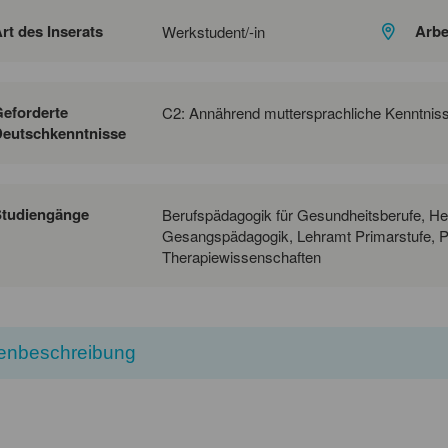
rt des Inserats
Arbe
Werkstudent/-in
eforderte
C2: Annährend muttersprachliche Kenntnis
eutschkenntnisse
Studiengänge
Berufspädagogik für Gesundheitsberufe, H
Gesangspädagogik, Lehramt Primarstufe, Pf
Therapiewissenschaften
lenbeschreibung