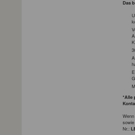
Das b
U
k
V
A
K
3
A
h
E
G
M
*Alle
Konta
Wenn D
sowie 
Nr.:
L