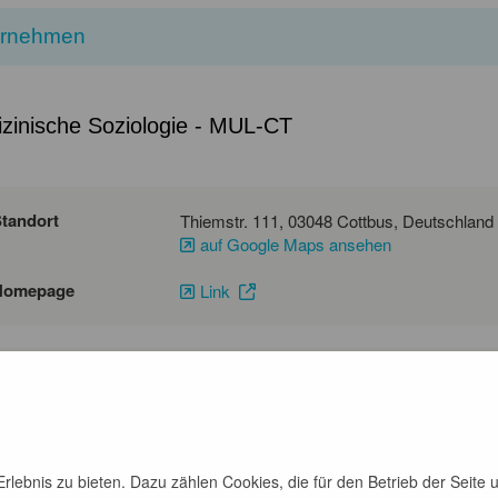
ernehmen
zinische Soziologie - MUL-CT
tandort
Thiemstr. 111, 03048 Cottbus, Deutschland
auf Google Maps ansehen
Homepage
Link
nsprechpartner
Tele
Lisa Blümel
-Mail-Adresse
bewerbungen@mul-ct.de
lebnis zu bieten. Dazu zählen Cookies, die für den Betrieb der Seite 