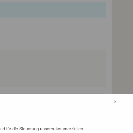
×
fon-Nr.
0355 46-2812
und für die Steuerung unserer kommerziellen