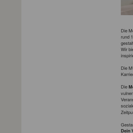
Die Me
rund 1
gestal
Wir bi
inspir
Die MU
Karri
Die
Me
vulner
Veran
sozia
Zeitpu
Gestal
Dein 