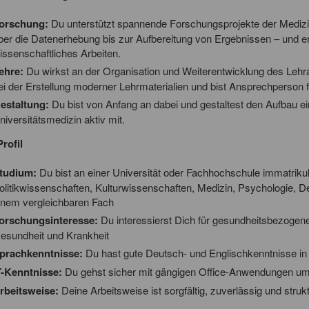
orschung:
Du unterstützt spannende Forschungsprojekte der Medizin
ber die Datenerhebung bis zur Aufbereitung von Ergebnissen – und erh
issenschaftliches Arbeiten.
ehre:
Du wirkst an der Organisation und Weiterentwicklung des Lehr
ei der Erstellung moderner Lehrmaterialien und bist Ansprechperson 
estaltung:
Du bist von Anfang an dabei und gestaltest den Aufbau e
niversitätsmedizin aktiv mit.
rofil
tudium:
Du bist an einer Universität oder Fachhochschule immatrikuli
olitikwissenschaften, Kulturwissenschaften, Medizin, Psychologie,
inem vergleichbaren Fach
orschungsinteresse:
Du interessierst Dich für gesundheitsbezogen
esundheit und Krankheit
prachkenntnisse:
Du hast gute Deutsch- und Englischkenntnisse in
T-Kenntnisse:
Du gehst sicher mit gängigen Office-Anwendungen u
rbeitsweise:
Deine Arbeitsweise ist sorgfältig, zuverlässig und strukt