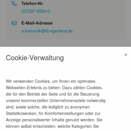
Telefon-Nr.
037207 6559-0
E-Mail-Adresse
a.kamenik@ib-egerland.de
×
Firmenprofil
Cookie-Verwaltung
Das Ingenieurbüro Egerland ist Spezialist für
Tragwerks- und Gebäudeplanung mit Sitz in
Hainichen. Wir sind seit 2001 am Markt und auch
Wir verwenden Cookies, um Ihnen ein optimales
für eine bundesweit führende Marke im lizenzierten
Webseiten-Erlebnis zu bieten. Dazu zählen Cookies,
Massivhausbau tätig. Nach der Maxime „tragfähig,
die für den Betrieb der Seite und für die Steuerung
verlässlich, innovativ“ unterstützt unser Team mit
unserer kommerziellen Unternehmensziele notwendig
ca. 15 Mitarbeitenden Kommunen,
sind, sowie solche, die lediglich zu anonymen
Wirtschaftsunternehmen, Generalplaner und
Statistikzwecken, für Komforteinstellungen oder zur
private Häuslebauer.
Anzeige personalisierter Inhalte genutzt werden. Sie
können selbst entscheiden, welche Kategorien Sie
Wir bieten viele Vorzüge für unsere Mitarbeitenden: