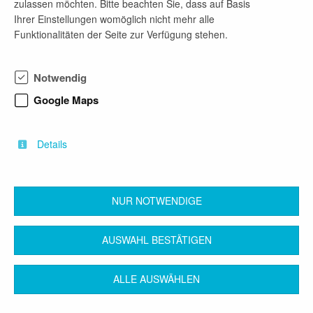
zulassen möchten. Bitte beachten Sie, dass auf Basis
flexible Arbeitszeitgestaltung und Urlaubsplanung,
Ihrer Einstellungen womöglich nicht mehr alle
kleine Büros mit max. 2 Mitarbeitenden,
Funktionalitäten der Seite zur Verfügung stehen.
Möglichkeit zu Homeoffice und Teilzeitarbeit und
Sozialleistungen wie Zuschuss zur
Kinderbetreuung oder ein kostenfreies Mittagessen.
Notwendig
Für Pendler stehen ausreichend kostenfreie
Google Maps
Parkplätze zur Verfügung. Sie wollen nach
Hainichen ziehen? Wir unterstützen Sie
unkompliziert und schnell bei der Wohnungs- oder
Details
Grundstückssuche.
NUR NOTWENDIGE
zurück
AUSWAHL BESTÄTIGEN
ALLE AUSWÄHLEN
Kontakt
Impressum
AGB
Datenschutz