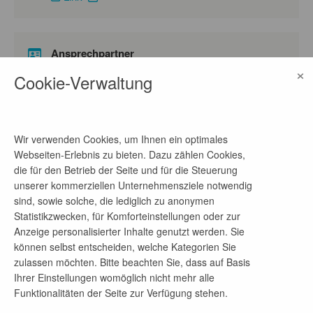
Ansprechpartner
×
Martin Plettig
Cookie-Verwaltung
Telefon-Nr.
03562 9814 - 583
Wir verwenden Cookies, um Ihnen ein optimales
E-Mail-Adresse
Webseiten-Erlebnis zu bieten. Dazu zählen Cookies,
m.plettig@smt-forst.de
die für den Betrieb der Seite und für die Steuerung
unserer kommerziellen Unternehmensziele notwendig
sind, sowie solche, die lediglich zu anonymen
Statistikzwecken, für Komforteinstellungen oder zur
Firmenprofil
Anzeige personalisierter Inhalte genutzt werden. Sie
können selbst entscheiden, welche Kategorien Sie
Die Forster System-Montage-Technik GmbH
zulassen möchten. Bitte beachten Sie, dass auf Basis
(SMT) ist ein wachsender, mittelständischer
Ihrer Einstellungen womöglich nicht mehr alle
Produzent und Anbieter von leichten, robusten und
Funktionalitäten der Seite zur Verfügung stehen.
feuerfesten Faserverbundlösungen. Die
angebotenen Leistungen umfassen die vollständige