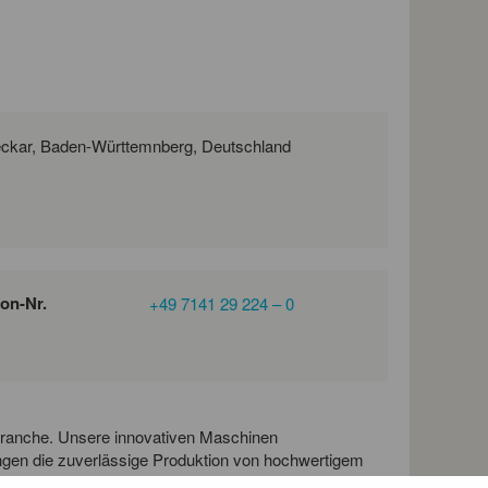
Maybachstraße 11, 71686 Remseck am Neckar, Baden-Württemnberg, Deutschland
fon-Nr.
+49 7141 29 224 – 0
nbranche. Unsere innovativen Maschinen
gen die zuverlässige Produktion von hochwertigem
leckeren Berliner Pfannkuchen, Donuts und