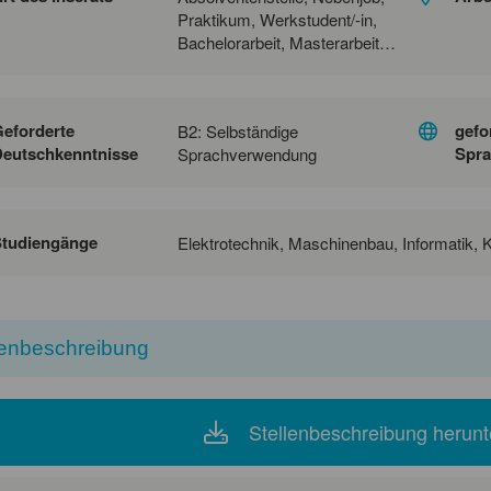
Praktikum, Werkstudent/-in,
Bachelorarbeit, Masterarbeit,
praxisorientierte Studienarbeit
eforderte
gefo
B2: Selbständige
eutschkenntnisse
Spra
Sprachverwendung
Studiengänge
Elektrotechnik, Maschinenbau, Informatik, Kü
lenbeschreibung
Stellenbeschreibung herunt