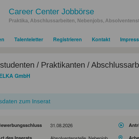
Career Center Jobbörse
Praktika, Abschlussarbeiten, Nebenjobs, Absolventenst
en
Talenteletter
Registrieren
Kontakt
Impres
tudenten / Praktikanten / Abschlussarb
ELKA GmbH
sdaten zum Inserat
Bewerbungsschluss
Antr
31.08.2026
rt des Inserats
Arbe
Absolventenstelle, Nebenjob,