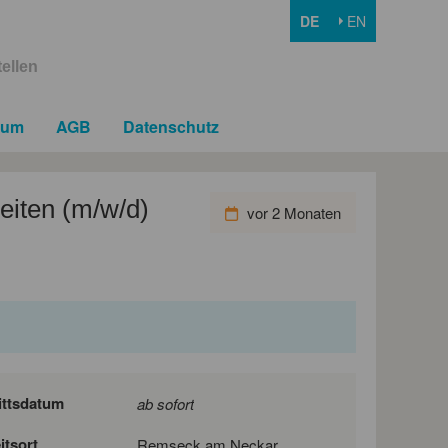
DE
EN
ellen
sum
AGB
Datenschutz
eiten (m/w/d)
vor 2 Monaten
ittsdatum
ab sofort
itsort
Remseck am Neckar