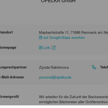
OPELKA GmbH
tandort
auf Google Maps ansehen
Homepage
Link
nsprechpartner
Tele
Ziyoda Rakhimova
-Mail-Adresse
personal@opelka.de
irmenprofil
Wir arbeiten für die Zukunft der Backware
ermöglichen Bäckereien aller Größenordnun
Siedegebäck, so dass sie ihre Kunden mit 