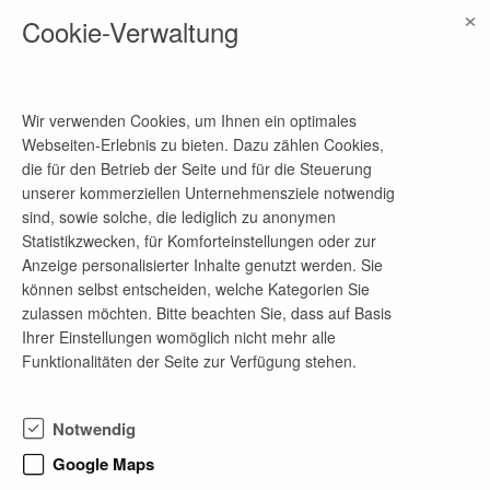
Zu unserem Leistungsspektrum gehören unter
×
Cookie-Verwaltung
anderem Hauptuntersuchungen (HU) nach § 29
StVZO, Änderungsabnahmen,
Betriebssicherheitsprüfungen sowie weitere
technische Begutachtungen rund um das
Fahrzeug.
Wir verwenden Cookies, um Ihnen ein optimales
Webseiten-Erlebnis zu bieten. Dazu zählen Cookies,
Als inhabergeführtes Unternehmen verbinden wir
die für den Betrieb der Seite und für die Steuerung
die Strukturen einer bundesweit tätigen
unserer kommerziellen Unternehmensziele notwendig
Prüforganisation mit kurzen Entscheidungswegen
sind, sowie solche, die lediglich zu anonymen
und einem familiären Arbeitsumfeld. Wir bieten
Statistikzwecken, für Komforteinstellungen oder zur
Studierenden der Fachrichtungen Fahrzeugtechnik,
Anzeige personalisierter Inhalte genutzt werden. Sie
Maschinenbau, Automobiltechnik und verwandter
können selbst entscheiden, welche Kategorien Sie
Studiengänge die Möglichkeit, praktische
zulassen möchten. Bitte beachten Sie, dass auf Basis
Erfahrungen im Bereich Fahrzeugprüfung und
Ihrer Einstellungen womöglich nicht mehr alle
Sachverständigenwesen zu sammeln.
Funktionalitäten der Seite zur Verfügung stehen.
Unser Ziel ist es, Nachwuchskräfte frühzeitig für
den Beruf des Prüfingenieurs zu begeistern und
Notwendig
ihnen einen praxisnahen Einblick in einen technisch
anspruchsvollen und zukunftssicheren
Google Maps
Tätigkeitsbereich zu ermöglichen.