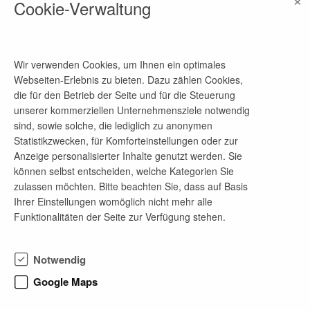
Cookie-Verwaltung
Ansprechpartner
Herr Nicolaides
Telefon-Nr.
Wir verwenden Cookies, um Ihnen ein optimales
03571 / 4291-20
Webseiten-Erlebnis zu bieten. Dazu zählen Cookies,
die für den Betrieb der Seite und für die Steuerung
E-Mail-Adresse
unserer kommerziellen Unternehmensziele notwendig
hoyerswerda@steinigeweg.de
sind, sowie solche, die lediglich zu anonymen
Statistikzwecken, für Komforteinstellungen oder zur
Anzeige personalisierter Inhalte genutzt werden. Sie
können selbst entscheiden, welche Kategorien Sie
Firmenprofil
zulassen möchten. Bitte beachten Sie, dass auf Basis
Ihrer Einstellungen womöglich nicht mehr alle
Das Ingenieurbüro Steinigeweg Planungs GmbH &
Funktionalitäten der Seite zur Verfügung stehen.
Co. KG hat sich auf die Planung von Technischer
Gebäudeausrüstung (TGA) für die öffentliche Hand
in den Regionen Südbrandenburg und Ostsachsen
Notwendig
spezialisiert.
Google Maps
Dafür werden ab sofort Ingenieure und Techniker
(m/w/d) im Bereich Elektrotechnik zur Planung und