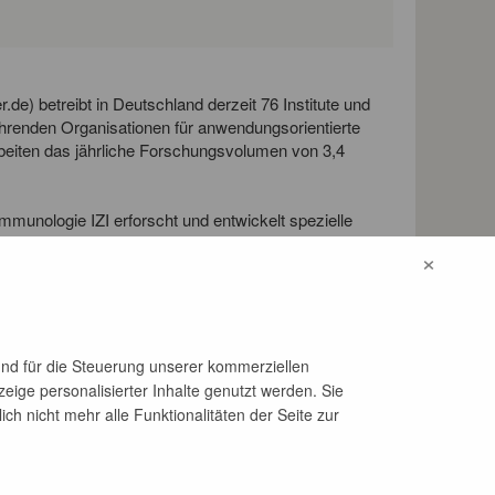
de) betreibt in Deutschland derzeit 76 Institute und
ührenden Organisationen für anwendungsorientierte
beiten das jährliche Forschungsvolumen von 3,4
 Immunologie IZI erforscht und entwickelt spezielle
 Medizin, Biowissenschaften und
×
fgaben besteht dabei in der Auftragsforschung für
dizintechnische Unternehmen, Kliniken,
ichtungen.
und für die Steuerung unserer kommerziellen
eige personalisierter Inhalte genutzt werden. Sie
h nicht mehr alle Funktionalitäten der Seite zur