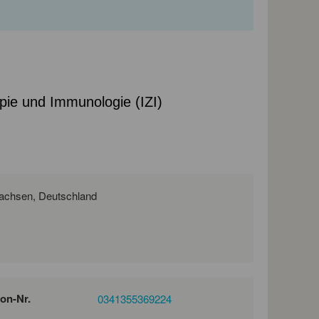
rapie und Immunologie (IZI)
Perlickstraße 1, 04103 Leipzig, Germany, Sachsen, Deutschland
fon-Nr.
0341355369224