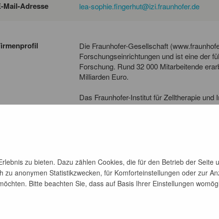
-Mail-Adresse
lea-sophie.fingerhut@izi.fraunhofer.de
irmenprofil
Die Fraunhofer-Gesellschaft (www.fraunhofer.
Forschungseinrichtungen und ist eine der f
Forschung. Rund 32 000 Mitarbeitende erar
Milliarden Euro.
Das Fraunhofer-Institut für Zelltherapie und
Problemlösungen an den Schnittstellen von
Ingenieurswissenschaften. Eine der Hauptau
biotechnologische, pharmazeutische und me
diagnostische Labore sowie Forschungseinr
lebnis zu bieten. Dazu zählen Cookies, die für den Betrieb der Seite 
h zu anonymen Statistikzwecken, für Komforteinstellungen oder zur Anz
chten. Bitte beachten Sie, dass auf Basis Ihrer Einstellungen womöglic
zurück