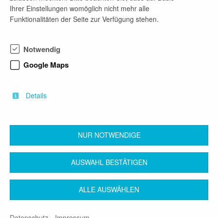
Ihrer Einstellungen womöglich nicht mehr alle
Therapiewissenschaften
Funktionalitäten der Seite zur Verfügung stehen.
Ergotherapeut (m/w/d) - Geriatrie
Notwendig
vor 3 Monaten
Google Maps
ab sofort
Absolventenstelle
Details
Therapiewissenschaften
NUR NOTWENDIGE
zurück
AUSWAHL BESTÄTIGEN
ALLE AUSWÄHLEN
Kontakt
Impressum
AGB
Datenschutz
Datenschutz
Impressum