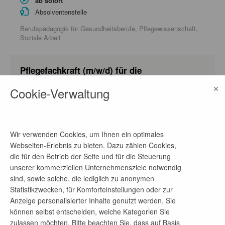
ab sofort
Absolventenstelle
Berufspädagogik für Gesundheitsberufe, Pflegewissenschaft,
Soziale Arbeit
Pflegefachkraft (m/w/d) für die
Altenpflegeeinrichtung Haus Horeb
×
Cookie-Verwaltung
vor 1 Monat
ab sofort
Absolventenstelle
Wir verwenden Cookies, um Ihnen ein optimales
Pflegewissenschaft
Webseiten-Erlebnis zu bieten. Dazu zählen Cookies,
die für den Betrieb der Seite und für die Steuerung
unserer kommerziellen Unternehmensziele notwendig
Ergotherapeut (m/w/d) in der Klinik für
sind, sowie solche, die lediglich zu anonymen
Geriatrische Rehabilitation
Statistikzwecken, für Komforteinstellungen oder zur
Anzeige personalisierter Inhalte genutzt werden. Sie
vor 3 Monaten
können selbst entscheiden, welche Kategorien Sie
ab sofort
zulassen möchten. Bitte beachten Sie, dass auf Basis
Absolventenstelle