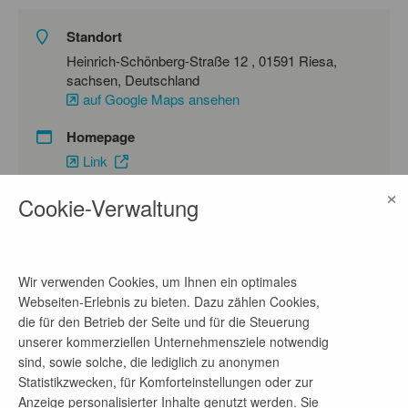
Standort
Heinrich-Schönberg-Straße 12 , 01591 Riesa,
sachsen, Deutschland
auf Google Maps ansehen
Homepage
Link
×
Cookie-Verwaltung
Ansprechpartner
Kristina Liske
Wir verwenden Cookies, um Ihnen ein optimales
Telefon-Nr.
Webseiten-Erlebnis zu bieten. Dazu zählen Cookies,
07644805653
die für den Betrieb der Seite und für die Steuerung
unserer kommerziellen Unternehmensziele notwendig
E-Mail-Adresse
sind, sowie solche, die lediglich zu anonymen
K.Liske@freyler.de
Statistikzwecken, für Komforteinstellungen oder zur
Anzeige personalisierter Inhalte genutzt werden. Sie