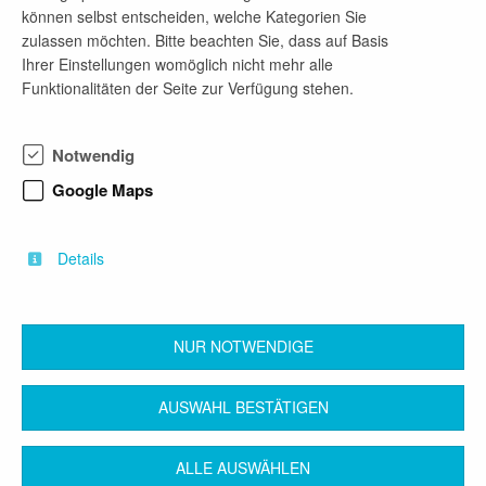
können selbst entscheiden, welche Kategorien Sie
zulassen möchten. Bitte beachten Sie, dass auf Basis
Ihrer Einstellungen womöglich nicht mehr alle
Mehr Jobangebote dieses Unternehmens
Funktionalitäten der Seite zur Verfügung stehen.
Architekt (m/w/d)
Notwendig
vor 1 Monat
Google Maps
ab 01.07.2026
Absolventenstelle
Details
Architektur
NUR NOTWENDIGE
zurück
AUSWAHL BESTÄTIGEN
ALLE AUSWÄHLEN