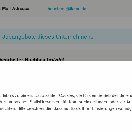
-Mail-Adresse
hauptamt@lkspn.de
 Jobangebote dieses Unternehmens
bearbeiter Hochbau (m/w/d)
r 1 Tag
ab sofort
Absolventenstelle
ektur, Bauingenieurwesen
lebnis zu bieten. Dazu zählen Cookies, die für den Betrieb der Seite 
h zu anonymen Statistikzwecken, für Komforteinstellungen oder zur Anz
chten. Bitte beachten Sie, dass auf Basis Ihrer Einstellungen womöglic
zurück