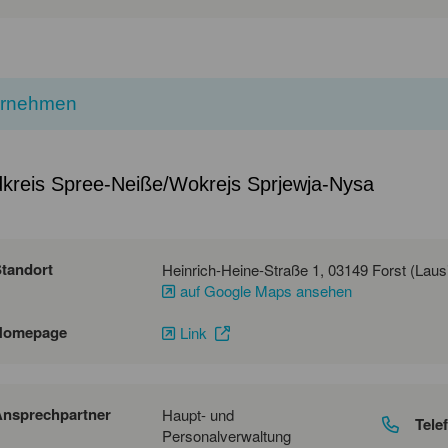
ernehmen
kreis Spree-Neiße/Wokrejs Sprjewja-Nysa
tandort
auf Google Maps ansehen
Homepage
Link
nsprechpartner
Haupt- und
Tele
Personalverwaltung