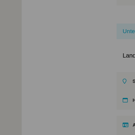
Unt
Land
S
A