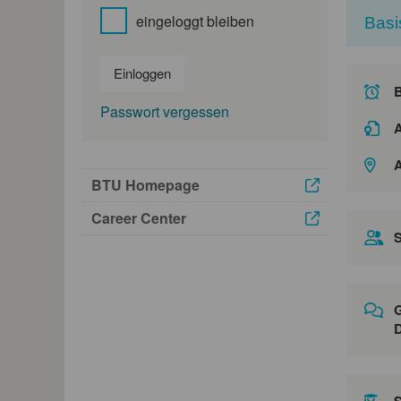
eingeloggt bleiben
Basi
Einloggen
Passwort vergessen
A
A
BTU Homepage
Career Center
S
G
D