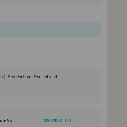
Heinrich-Heine-Straße 1, 03149 Forst (Lausitz), Brandenburg, Deutschland
fon-Nr.
+49356298611001