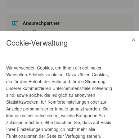
Ansprechpartner
Frau Bullack
×
Cookie-Verwaltung
Telefon-Nr.
03364 375107
E-Mail-Adresse
Wir verwenden Cookies, um Ihnen ein optimales
kathleen.bullack@arcelormittal.com
Webseiten-Erlebnis zu bieten. Dazu zählen Cookies,
die für den Betrieb der Seite und für die Steuerung
unserer kommerziellen Unternehmensziele notwendig
sind, sowie solche, die lediglich zu anonymen
Firmenprofil
Statistikzwecken, für Komforteinstellungen oder zur
Anzeige personalisierter Inhalte genutzt werden. Sie
ArcelorMittal gehört zu den größten Stahlherstellern
können selbst entscheiden, welche Kategorien Sie
weltweit. Um einen entscheidenden Beitrag zur
zulassen möchten. Bitte beachten Sie, dass auf Basis
Schaffung von Klimaneutralität leisten zu können,
Ihrer Einstellungen womöglich nicht mehr alle
müssen wir den gesamten Lebenszyklus des
Funktionalitäten der Seite zur Verfügung stehen.
Stahls dekarbonisieren – begonnen beim Abbau bis