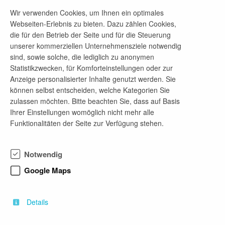
Wir verwenden Cookies, um Ihnen ein optimales
Webseiten-Erlebnis zu bieten. Dazu zählen Cookies,
die für den Betrieb der Seite und für die Steuerung
Telefon-Nr.
unserer kommerziellen Unternehmensziele notwendig
030-884594-60
sind, sowie solche, die lediglich zu anonymen
Statistikzwecken, für Komforteinstellungen oder zur
E-Mail-Adresse
Anzeige personalisierter Inhalte genutzt werden. Sie
marlen.ihm@ioew.de
können selbst entscheiden, welche Kategorien Sie
zulassen möchten. Bitte beachten Sie, dass auf Basis
Ihrer Einstellungen womöglich nicht mehr alle
Funktionalitäten der Seite zur Verfügung stehen.
Firmenprofil
Das Institut für ökologische Wirtschaftsforschung
Notwendig
(IÖW) gehört zu den führenden
Forschungseinrichtungen im Bereich des
Google Maps
nachhaltigen
Wirtschaftens. Wir forschen und beraten in
interdisziplinären Teams für öffentliche und private
Details
Förderer.