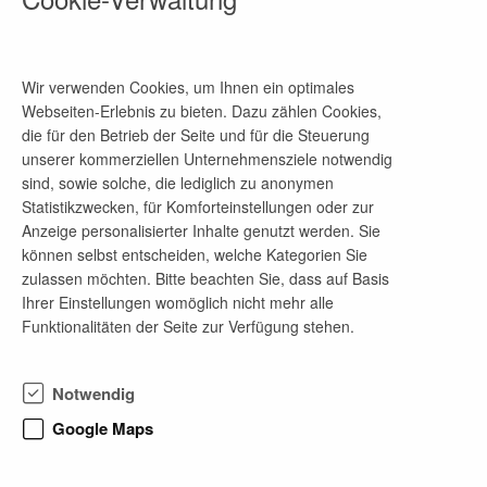
Wir verwenden Cookies, um Ihnen ein optimales
Medizinische Universität Lausitz - Carl Thiem
Webseiten-Erlebnis zu bieten. Dazu zählen Cookies,
die für den Betrieb der Seite und für die Steuerung
unserer kommerziellen Unternehmensziele notwendig
Standort
sind, sowie solche, die lediglich zu anonymen
Thiemstraße 111, 03048 Cottbus, Brandenburg,
Statistikzwecken, für Komforteinstellungen oder zur
Deutschland
Anzeige personalisierter Inhalte genutzt werden. Sie
auf Google Maps ansehen
können selbst entscheiden, welche Kategorien Sie
zulassen möchten. Bitte beachten Sie, dass auf Basis
Homepage
Ihrer Einstellungen womöglich nicht mehr alle
Link
Funktionalitäten der Seite zur Verfügung stehen.
Notwendig
Telefon-Nr.
Google Maps
+49 (0) 355 46 2390