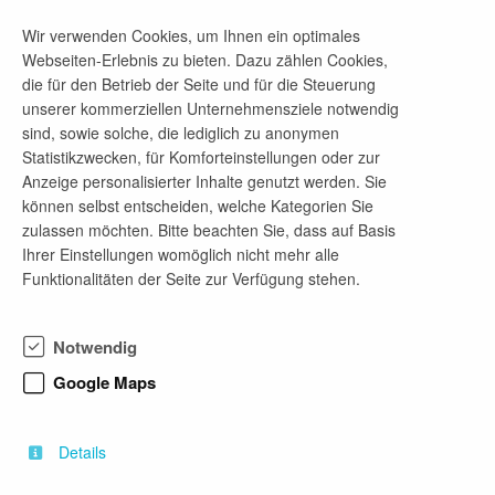
Energietechnik und Energiewirtschaft,
Wirtschaftsingenieurwesen, Betriebswirtschaftslehre
Wir verwenden Cookies, um Ihnen ein optimales
Webseiten-Erlebnis zu bieten. Dazu zählen Cookies,
die für den Betrieb der Seite und für die Steuerung
Praktikum Projektleitung/ Projektmanagement
unserer kommerziellen Unternehmensziele notwendig
(m/w/d)
sind, sowie solche, die lediglich zu anonymen
Statistikzwecken, für Komforteinstellungen oder zur
vor 19 Stunden
Anzeige personalisierter Inhalte genutzt werden. Sie
ab sofort
können selbst entscheiden, welche Kategorien Sie
Praktikum, praxisorientierte Studienarbeit
zulassen möchten. Bitte beachten Sie, dass auf Basis
Elektrotechnik, Maschinenbau, Umweltingenieurwesen
Ihrer Einstellungen womöglich nicht mehr alle
Funktionalitäten der Seite zur Verfügung stehen.
Praktikum IT-Systemadministration (m/w/d)
Notwendig
vor 19 Stunden
Google Maps
ab sofort
Praktikum, Bachelorarbeit, Masterarbeit, praxisorientierte
Studienarbeit
Details
Cyber Security, Informatik, Wirtschaftsinformatik