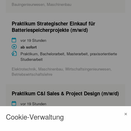
Bauingenieurwesen, Maschinenbau
Praktikum Strategischer Einkauf für
Batteriespeicherprojekte (m/w/d)
vor 19 Stunden
ab sofort
Praktikum, Bachelorarbeit, Masterarbeit, praxisorientierte
Studienarbeit
Elektrotechnik, Maschinenbau, Wirtschaftsingenieurwesen,
Betriebswirtschaftslehre
Praktikum C&I Sales & Project Design (m/w/d)
vor 19 Stunden
×
ab sofort
Cookie-Verwaltung
Praktikum, Bachelorarbeit, Masterarbeit, praxisorientierte
Studienarbeit