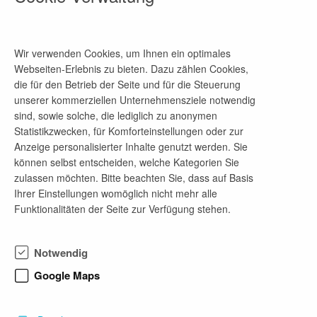
Telefon-Nr.
+49 7141 29 224 – 0
Wir verwenden Cookies, um Ihnen ein optimales
E-Mail-Adresse
Webseiten-Erlebnis zu bieten. Dazu zählen Cookies,
personal@opelka.de
die für den Betrieb der Seite und für die Steuerung
unserer kommerziellen Unternehmensziele notwendig
sind, sowie solche, die lediglich zu anonymen
Statistikzwecken, für Komforteinstellungen oder zur
Firmenprofil
Anzeige personalisierter Inhalte genutzt werden. Sie
können selbst entscheiden, welche Kategorien Sie
Wir arbeiten für die Zukunft der Backwarenbranche.
zulassen möchten. Bitte beachten Sie, dass auf Basis
Unsere innovativen Maschinen ermöglichen
Ihrer Einstellungen womöglich nicht mehr alle
Bäckereien aller Größenordnungen die
Funktionalitäten der Seite zur Verfügung stehen.
zuverlässige Produktion von hochwertigem
Siedegebäck, so dass sie ihre Kunden mit leckeren
Berliner Pfannkuchen, Donuts und Quarkbällchen
Notwendig
begeistern können. Durch den Einsatz unserer
Maschinentechnologie können Bäckereien ihren
Google Maps
Energie- und Ressourcenverbrauch optimieren und
so einen Beitrag zum Umweltschutz leisten,