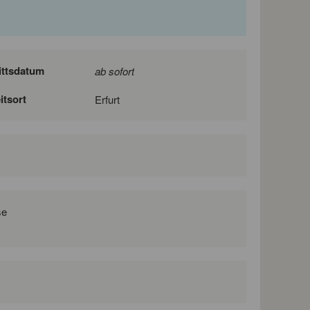
ittsdatum
ab sofort
itsort
Erfurt
se