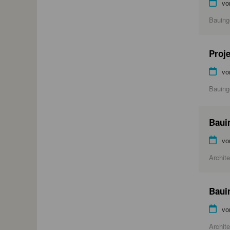
vo
Bauing
Proje
vo
Bauing
Bauin
vo
Archit
Bauin
vo
Archit