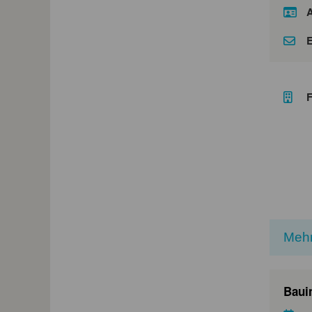
A
E
F
Mehr
Baui