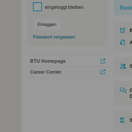
eingeloggt bleiben
Basi
Einloggen
Passwort vergessen
A
BTU Homepage
S
Career Center
G
D