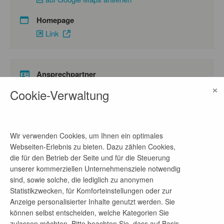
Homepage
Link
Ansprechpartner
×
Anna Maurer
Cookie-Verwaltung
Telefon-Nr.
030 - 55443-9063
Wir verwenden Cookies, um Ihnen ein optimales
E-Mail-Adresse
Webseiten-Erlebnis zu bieten. Dazu zählen Cookies,
bewerbungen@adv-berlin.org
die für den Betrieb der Seite und für die Steuerung
unserer kommerziellen Unternehmensziele notwendig
sind, sowie solche, die lediglich zu anonymen
Statistikzwecken, für Komforteinstellungen oder zur
Firmenprofil
Anzeige personalisierter Inhalte genutzt werden. Sie
können selbst entscheiden, welche Kategorien Sie
ADV (seit 1.1.2025 mit GamBe, ZeitRaum und ZIK
zulassen möchten. Bitte beachten Sie, dass auf Basis