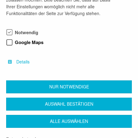
– zuhause im Kiez in der LA VIDA
Ihrer Einstellungen womöglich nicht mehr alle
gGmbH vereint) leistet psychosoziale
Funktionalitäten der Seite zur Verfügung stehen.
Unterstützung für Jugendliche und Erwachsene mit
Suchterkrankung. Eingebettet in einen
Unternehmensverbund bieten wir ein spannendes
Notwendig
Arbeitsfeld rund um Themen wie psychische und
chronische Erkrankung,
Google Maps
Wohnungslosigkeit, Pflege, soziale Teilhabe und
mehr. Gemeinsam erarbeiten wir mit den
Menschen neue Perspektiven und begleiten auf
Details
dem Weg in ein selbstbestimmtes Leben.
NUR NOTWENDIGE
zurück
AUSWAHL BESTÄTIGEN
ALLE AUSWÄHLEN
Kontakt
Impressum
AGB
Datenschutz