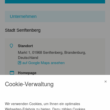
Unternehmen
Stadt Senftenberg
Standort
Markt 1, 01968 Senftenberg, Brandenburg,
Deutschland
auf Google Maps ansehen
Homepage
×
Link
Cookie-Verwaltung
Ansprechpartner
Wir verwenden Cookies, um Ihnen ein optimales
Frau Gröbe
Webseiten-Erlebnis zu bieten. Dazu zählen Cookies,