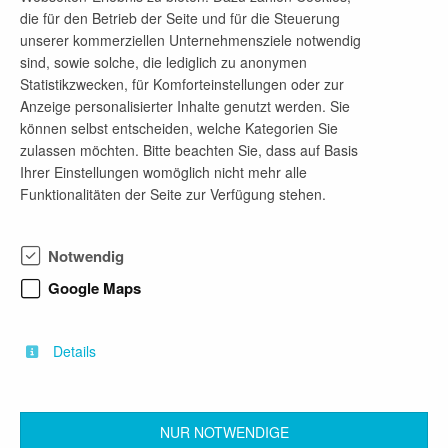
die für den Betrieb der Seite und für die Steuerung
Telefon-Nr.
unserer kommerziellen Unternehmensziele notwendig
03573 701-130
sind, sowie solche, die lediglich zu anonymen
Statistikzwecken, für Komforteinstellungen oder zur
E-Mail-Adresse
Anzeige personalisierter Inhalte genutzt werden. Sie
personalamt@senftenberg.de
können selbst entscheiden, welche Kategorien Sie
zulassen möchten. Bitte beachten Sie, dass auf Basis
Ihrer Einstellungen womöglich nicht mehr alle
Funktionalitäten der Seite zur Verfügung stehen.
Firmenprofil
Senftenberg ist Kreisstadt im Süden Brandenburgs
Notwendig
und zählt zu den Wachstumskernen des Landes.
Sie versteht sich als integraler Bestandteil der
Google Maps
Niederlausitz und verbindet ihr Stadtzentrum mit
den ländlich geprägten Ortsteilen zu einem Ganzen
im Bewusstsein von Geschichte, Gegenwart und
Details
Zukunft.
NUR NOTWENDIGE