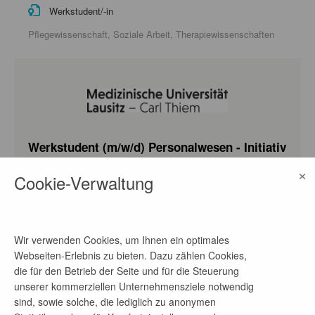
Werkstudent/-in
Pflegewissenschaft, Soziale Arbeit, Therapiewissenschaften
Werkstudent (m/w/d) Personalwesen - Initiativ
Medizinische Universität Lausitz – Carl Thiem
×
Cookie-Verwaltung
vor 5 Tagen
ab sofort
Werkstudent/-in
Wir verwenden Cookies, um Ihnen ein optimales
Betriebswirtschaftslehre, Digitale Gesellschaft, Public
Webseiten-Erlebnis zu bieten. Dazu zählen Cookies,
Administration, Transformation Studies, Wirtschaftsinformatik,
die für den Betrieb der Seite und für die Steuerung
Wirtschaftsrecht für Technologieunternehmen
unserer kommerziellen Unternehmensziele notwendig
sind, sowie solche, die lediglich zu anonymen