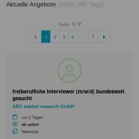
Aktuelle Angebote
(letzte 180 Tage)
Seite
1 / 7
Art des Inserats
1
2
3
4
…
7
Entfernung
Luftlinie von PLZ
Hier klicken, um Cookie-Einstellungen zu
bearbeiten.
freiberufliche Interviewer (m/w/d) bundesweit
gesucht
Geforderte Deutschkenntnisse
ABC market research GmbH
vor 2 Tagen
ab sofort
erforderliche Sprache
Nebenjob