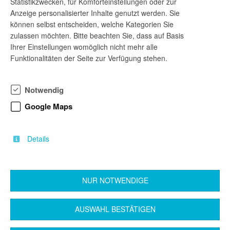
Statistikzwecken, für Komforteinstellungen oder zur
Anzeige personalisierter Inhalte genutzt werden. Sie
können selbst entscheiden, welche Kategorien Sie
zulassen möchten. Bitte beachten Sie, dass auf Basis
Ihrer Einstellungen womöglich nicht mehr alle
Werkstudent (m/w/d) HR Service
Funktionalitäten der Seite zur Verfügung stehen.
Medizinische Universität Lausitz – Carl Thiem
vor 5 Tagen
Notwendig
ab sofort
Werkstudent/-in
Google Maps
Betriebswirtschaftslehre, Digitale Gesellschaft, Public
Administration, Transformation Studies, Wirtschaftsinformatik,
Details
Wirtschaftsrecht für Technologieunternehmen
Seite
1 / 7
NUR NOTWENDIGE
1
2
3
4
…
7
AUSWAHL BESTÄTIGEN