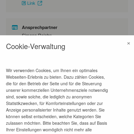
Link
Ansprechpartner
Simone Rojahn
×
Cookie-Verwaltung
Telefon-Nr.
04055487407
E-Mail-Adresse
Wir verwenden Cookies, um Ihnen ein optimales
karriere@innobis.de
Webseiten-Erlebnis zu bieten. Dazu zählen Cookies,
die für den Betrieb der Seite und für die Steuerung
unserer kommerziellen Unternehmensziele notwendig
sind, sowie solche, die lediglich zu anonymen
Firmenprofil
Statistikzwecken, für Komforteinstellungen oder zur
Anzeige personalisierter Inhalte genutzt werden. Sie
Wir sind Tech-Experte, Digitalisierer und
können selbst entscheiden, welche Kategorien Sie
Teamplayer.
zulassen möchten. Bitte beachten Sie, dass auf Basis
Ihrer Einstellungen womöglich nicht mehr alle
Seit 35 Jahren machen wir die IT unserer Kunden