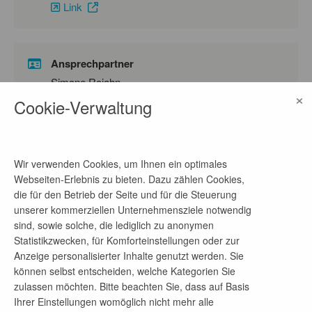
Link
Ansprechpartner
Simone Rojahn
×
Cookie-Verwaltung
Telefon-Nr.
04055487407
E-Mail-Adresse
Wir verwenden Cookies, um Ihnen ein optimales
karriere@innobis.de
Webseiten-Erlebnis zu bieten. Dazu zählen Cookies,
die für den Betrieb der Seite und für die Steuerung
unserer kommerziellen Unternehmensziele notwendig
sind, sowie solche, die lediglich zu anonymen
Firmenprofil
Statistikzwecken, für Komforteinstellungen oder zur
Anzeige personalisierter Inhalte genutzt werden. Sie
Wir sind Tech-Experte, Digitalisierer und
können selbst entscheiden, welche Kategorien Sie
Teamplayer.
zulassen möchten. Bitte beachten Sie, dass auf Basis
Ihrer Einstellungen womöglich nicht mehr alle
Seit 35 Jahren machen wir die IT unserer Kunden