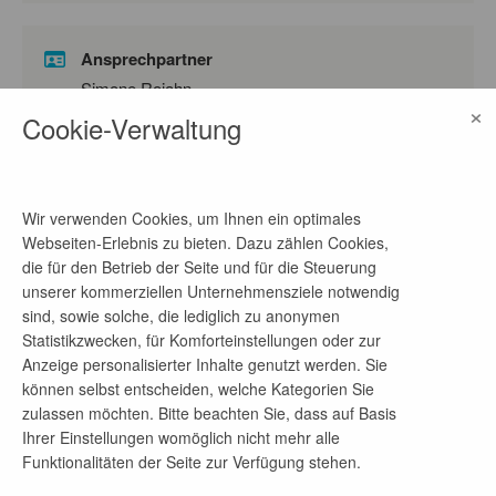
Ansprechpartner
Simone Rojahn
×
Cookie-Verwaltung
Telefon-Nr.
04055487407
E-Mail-Adresse
Wir verwenden Cookies, um Ihnen ein optimales
s.rojahn@innobis.de
Webseiten-Erlebnis zu bieten. Dazu zählen Cookies,
die für den Betrieb der Seite und für die Steuerung
unserer kommerziellen Unternehmensziele notwendig
sind, sowie solche, die lediglich zu anonymen
Firmenprofil
Statistikzwecken, für Komforteinstellungen oder zur
Anzeige personalisierter Inhalte genutzt werden. Sie
Wir sind Tech-Experte, Digitalisierer und
können selbst entscheiden, welche Kategorien Sie
Teamplayer.
zulassen möchten. Bitte beachten Sie, dass auf Basis
Ihrer Einstellungen womöglich nicht mehr alle
Seit 35 Jahren machen wir die IT unserer Kunden
Funktionalitäten der Seite zur Verfügung stehen.
fit für die digitale Zukunft. Beratung,
Softwareentwicklung, Software Testing,